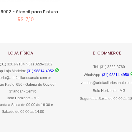
6002 - Stencil para Pintura
R$ 7,10
Comprar
LOJA FÍSICA
E-COMMERCE
 (31) 3201-9184 / (31) 3226-3282
Tel: (31) 3222-3760
p Loja Madeira:
(31) 98814-4952
WhatsApp:
(31) 98814-4950
eria@artefacilartesanato.com.br
vendas@artefacilartesanato.co
ão Paulo, 656 - Galeria do Ouvidor
Belo Horizonte - MG
3º andar - Centro
Belo Horizonte - MG
Segunda a Sexta de 09:00 ás 1
nda a Sexta de 09:00 ás 18:30 e
Sábado de 09:00 as 14:00