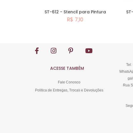
ST-612 - Stencil para Pintura
ST-
R$ 7,10
Comprar
Tel:
ACESSE TAMBÉM
WhatsAp
gal
Fale Conosco
Rua S
Politica de Entregas, Trocas e Devoluções
Segu