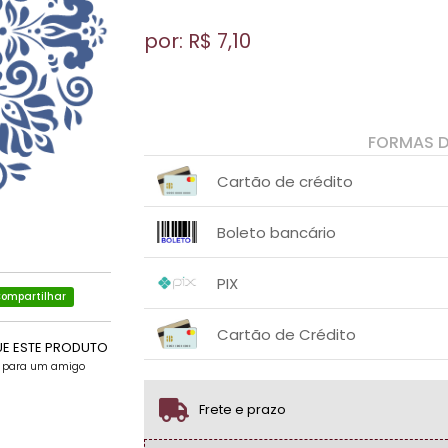
por: R$
7,10
FORMAS 
Cartão de crédito
1x sem juros de R$ 7,10
.
.
.
.
Boleto bancário
.
.
1x sem juros de R$ 7,10
.
.
.
.
PIX
.
.
ompartilhar
1x sem juros de R$ 7,10
.
.
.
.
Cartão de Crédito
.
.
UE ESTE PRODUTO
e para um amigo
1x sem juros de R$ 7,10
.
.
.
.
.
.
Frete e prazo