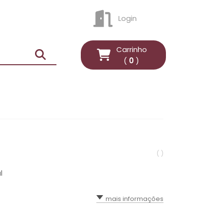
Login
ENTRAR
Carrinho
(
0
)
( )
l
mais informações