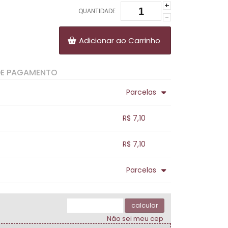
+
QUANTIDADE
-
Adicionar ao Carrinho
DE PAGAMENTO
Parcelas
.
.
.
.
R$ 7,10
.
.
.
.
.
R$ 7,10
.
.
.
.
.
Parcelas
.
.
.
.
.
.
calcular
Não sei meu cep