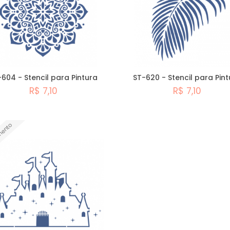
604 - Stencil para Pintura
ST-620 - Stencil para Pint
R$ 7,10
R$ 7,10
Comprar
Comprar
mento