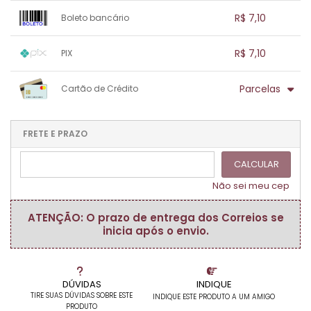
1x sem juros de R$ 7,10
.
.
.
.
R$ 7,10
Boleto bancário
.
.
.
.
.
.
.
1x sem juros de R$ 7,10
.
.
.
.
R$ 7,10
PIX
.
.
.
.
.
.
.
1x sem juros de R$ 7,10
.
.
.
.
Parcelas
Cartão de Crédito
.
.
.
.
.
.
.
1x sem juros de R$ 7,10
.
.
.
.
.
.
.
.
.
.
FRETE E PRAZO
.
CALCULAR
Não sei meu cep
ATENÇÃO: O prazo de entrega dos Correios se
inicia após o envio.
DÚVIDAS
INDIQUE
TIRE SUAS DÚVIDAS SOBRE ESTE
INDIQUE ESTE PRODUTO A UM AMIGO
PRODUTO