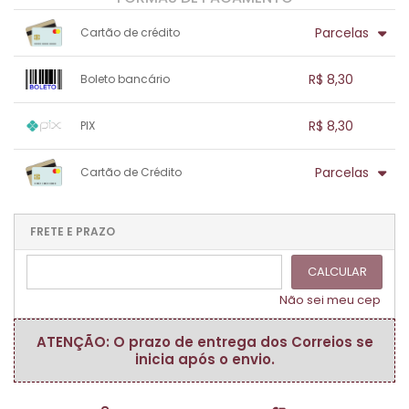
Parcelas
Cartão de crédito
1x sem juros de R$ 8,30
.
.
.
.
R$ 8,30
Boleto bancário
.
.
.
.
.
.
.
1x sem juros de R$ 8,30
.
.
.
.
R$ 8,30
PIX
.
.
.
.
.
.
.
1x sem juros de R$ 8,30
.
.
.
.
Parcelas
Cartão de Crédito
.
.
.
.
.
.
.
1x sem juros de R$ 8,30
.
.
.
.
.
.
.
.
.
.
FRETE E PRAZO
.
CALCULAR
Não sei meu cep
ATENÇÃO: O prazo de entrega dos Correios se
inicia após o envio.