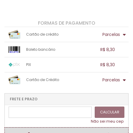
FORMAS DE PAGAMENTO
Parcelas
Cartão de crédito
1x sem juros de R$ 8,30
.
.
.
.
R$ 8,30
Boleto bancário
.
.
.
.
.
.
.
1x sem juros de R$ 8,30
.
.
.
.
R$ 8,30
PIX
.
.
.
.
.
.
.
1x sem juros de R$ 8,30
.
.
.
.
Parcelas
Cartão de Crédito
.
.
.
.
.
.
.
1x sem juros de R$ 8,30
.
.
.
.
.
.
.
.
.
.
FRETE E PRAZO
.
CALCULAR
Não sei meu cep