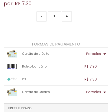
por: R$
7,30
-
+
FORMAS DE PAGAMENTO
Parcelas
Cartão de crédito
1x sem juros de R$ 7,30
.
.
.
.
R$ 7,30
Boleto bancário
.
.
.
.
.
.
.
1x sem juros de R$ 7,30
.
.
.
.
R$ 7,30
PIX
.
.
.
.
.
.
.
1x sem juros de R$ 7,30
.
.
.
.
Parcelas
Cartão de Crédito
.
.
.
.
.
.
.
1x sem juros de R$ 7,30
.
.
.
.
.
.
.
.
.
.
FRETE E PRAZO
.