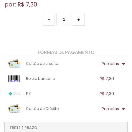
por: R$
7,30
-
+
FORMAS DE PAGAMENTO
Parcelas
Cartão de crédito
1x sem juros de R$ 7,30
.
.
.
.
R$ 7,30
Boleto bancário
.
.
.
.
.
.
.
1x sem juros de R$ 7,30
.
.
.
.
R$ 7,30
PIX
.
.
.
.
.
.
.
1x sem juros de R$ 7,30
.
.
.
.
Parcelas
Cartão de Crédito
.
.
.
.
.
.
.
1x sem juros de R$ 7,30
.
.
.
.
.
.
.
.
.
.
FRETE E PRAZO
.