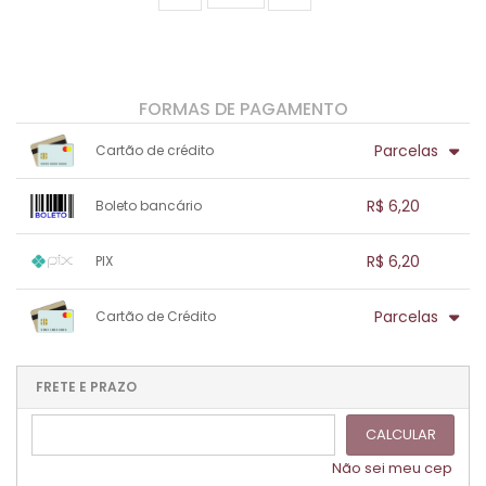
FORMAS DE PAGAMENTO
Parcelas
Cartão de crédito
1x sem juros de R$ 6,20
.
.
.
.
R$ 6,20
Boleto bancário
.
.
.
.
.
.
.
1x sem juros de R$ 6,20
.
.
.
.
R$ 6,20
PIX
.
.
.
.
.
.
.
1x sem juros de R$ 6,20
.
.
.
.
Parcelas
Cartão de Crédito
.
.
.
.
.
.
.
1x sem juros de R$ 6,20
.
.
.
.
.
.
.
.
.
.
FRETE E PRAZO
.
CALCULAR
Não sei meu cep