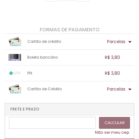
FORMAS DE PAGAMENTO
Parcelas
Cartão de crédito
1x sem juros de R$ 3,80
.
.
.
.
R$ 3,80
Boleto bancário
.
.
.
.
.
.
.
1x sem juros de R$ 3,80
.
.
.
.
R$ 3,80
PIX
.
.
.
.
.
.
.
1x sem juros de R$ 3,80
.
.
.
.
Parcelas
Cartão de Crédito
.
.
.
.
.
.
.
1x sem juros de R$ 3,80
.
.
.
.
.
.
.
.
.
.
FRETE E PRAZO
.
CALCULAR
Não sei meu cep