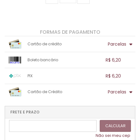
FORMAS DE PAGAMENTO
Parcelas
Cartão de crédito
1x sem juros de R$ 6,20
.
.
.
.
R$ 6,20
Boleto bancário
.
.
.
.
.
.
.
1x sem juros de R$ 6,20
.
.
.
.
R$ 6,20
PIX
.
.
.
.
.
.
.
1x sem juros de R$ 6,20
.
.
.
.
Parcelas
Cartão de Crédito
.
.
.
.
.
.
.
1x sem juros de R$ 6,20
.
.
.
.
.
.
.
.
.
.
FRETE E PRAZO
.
CALCULAR
Não sei meu cep