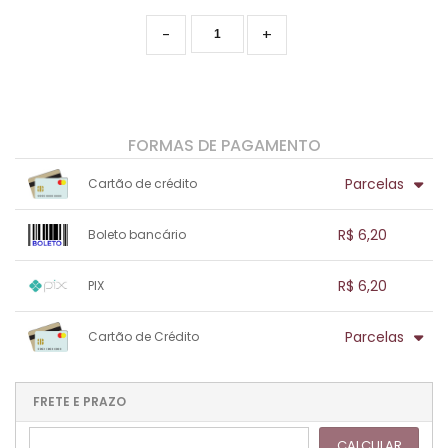
-
+
FORMAS DE PAGAMENTO
Parcelas
Cartão de crédito
1x sem juros de R$ 6,20
.
.
.
.
R$ 6,20
Boleto bancário
.
.
.
.
.
.
.
1x sem juros de R$ 6,20
.
.
.
.
R$ 6,20
PIX
.
.
.
.
.
.
.
1x sem juros de R$ 6,20
.
.
.
.
Parcelas
Cartão de Crédito
.
.
.
.
.
.
.
1x sem juros de R$ 6,20
.
.
.
.
.
.
.
.
.
.
FRETE E PRAZO
.
CALCULAR