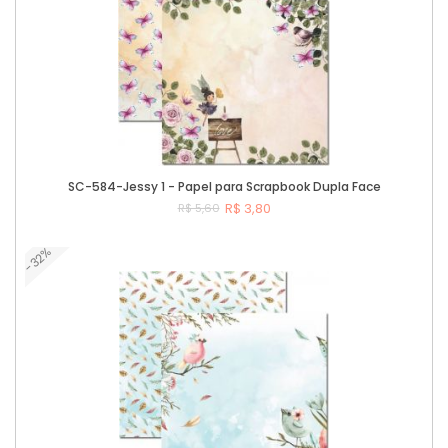
SC-584-Jessy 1 - Papel para Scrapbook Dupla Face
R$ 3,80
R$ 5,60
-32%
Comprar