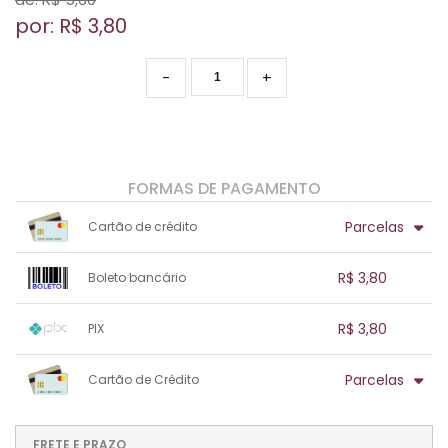
por: R$
3,80
-
+
FORMAS DE PAGAMENTO
Parcelas
Cartão de crédito
1x sem juros de R$ 3,80
.
.
.
.
R$ 3,80
Boleto bancário
.
.
.
.
.
.
.
1x sem juros de R$ 3,80
.
.
.
.
R$ 3,80
PIX
.
.
.
.
.
.
.
1x sem juros de R$ 3,80
.
.
.
.
Parcelas
Cartão de Crédito
.
.
.
.
.
.
.
1x sem juros de R$ 3,80
.
.
.
.
.
.
.
.
.
.
FRETE E PRAZO