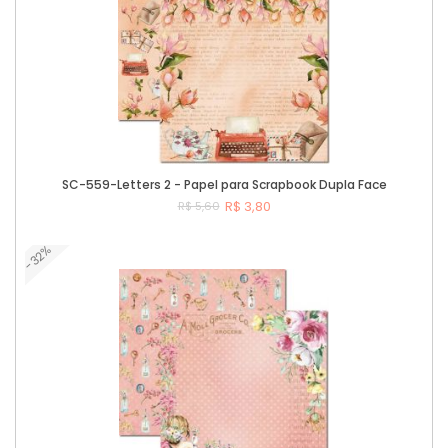
SC-559-Letters 2 - Papel para Scrapbook Dupla Face
R$ 3,80
R$ 5,60
-32%
Comprar