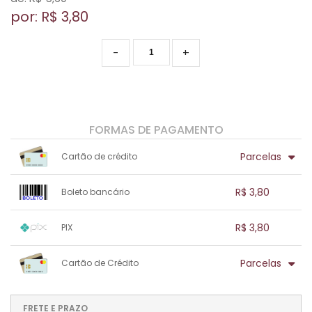
por: R$
3,80
-
+
FORMAS DE PAGAMENTO
Parcelas
Cartão de crédito
1x sem juros de R$ 3,80
.
.
.
.
R$ 3,80
Boleto bancário
.
.
.
.
.
.
.
1x sem juros de R$ 3,80
.
.
.
.
R$ 3,80
PIX
.
.
.
.
.
.
.
1x sem juros de R$ 3,80
.
.
.
.
Parcelas
Cartão de Crédito
.
.
.
.
.
.
.
1x sem juros de R$ 3,80
.
.
.
.
.
.
.
.
.
.
FRETE E PRAZO
.