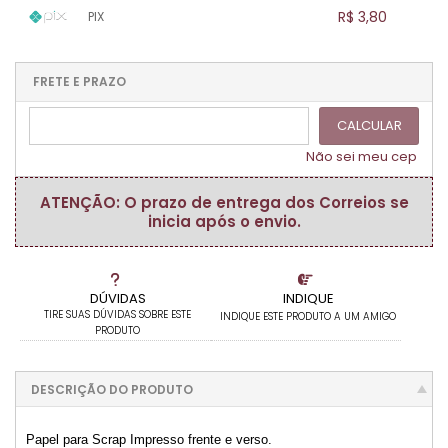
1x sem juros de R$ 3,80
.
.
.
.
R$ 3,80
PIX
.
.
.
.
.
.
.
1x sem juros de R$ 3,80
.
.
.
.
.
.
.
.
.
.
FRETE E PRAZO
.
CALCULAR
Não sei meu cep
ATENÇÃO: O prazo de entrega dos Correios se
inicia após o envio.
DÚVIDAS
INDIQUE
TIRE SUAS DÚVIDAS SOBRE ESTE
INDIQUE ESTE PRODUTO A UM AMIGO
PRODUTO
DESCRIÇÃO DO PRODUTO
Papel para Scrap Impresso frente e verso.