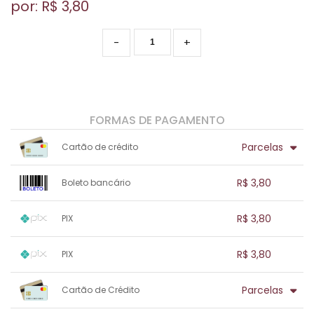
por: R$
3,80
-
+
FORMAS DE PAGAMENTO
Parcelas
Cartão de crédito
1x sem juros de R$ 3,80
.
.
.
.
R$ 3,80
Boleto bancário
.
.
.
.
.
.
.
1x sem juros de R$ 3,80
.
.
.
.
R$ 3,80
PIX
.
.
.
.
.
.
.
1x sem juros de R$ 3,80
.
.
.
.
R$ 3,80
PIX
.
.
.
.
.
.
.
1x sem juros de R$ 3,80
.
.
.
.
Parcelas
Cartão de Crédito
.
.
.
.
.
.
.