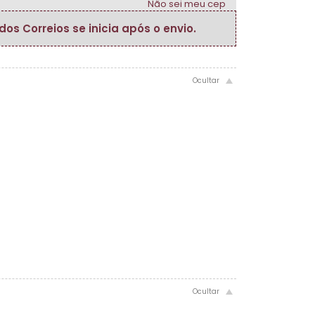
Não sei meu cep
s Correios se inicia após o envio.