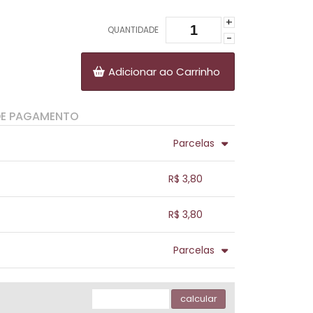
+
QUANTIDADE
-
Adicionar ao Carrinho
DE PAGAMENTO
Parcelas
.
.
.
.
R$ 3,80
.
.
.
.
.
R$ 3,80
.
.
.
.
.
Parcelas
.
.
.
.
.
.
calcular