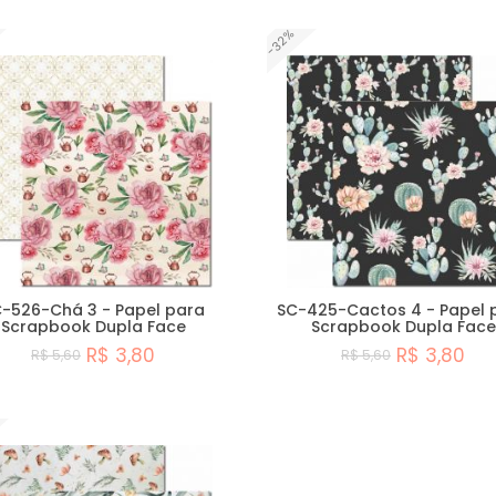
-32%
-526-Chá 3 - Papel para
SC-425-Cactos 4 - Papel 
Scrapbook Dupla Face
Scrapbook Dupla Face
R$ 3,80
R$ 3,80
R$ 5,60
R$ 5,60
Comprar
Comprar