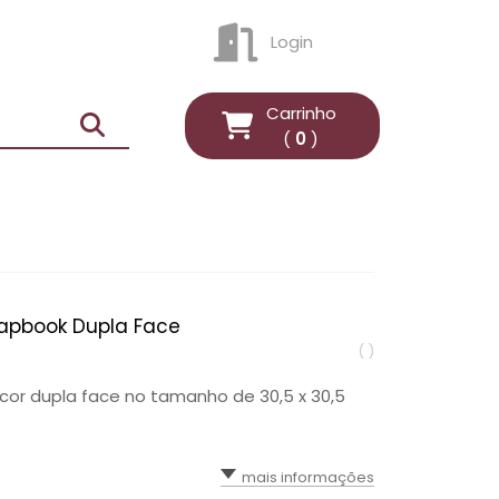
Login
ENTRAR
Carrinho
(
0
)
rapbook Dupla Face
( )
cor dupla face no tamanho de 30,5 x 30,5
mais informações