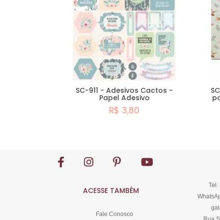
SC-911 - Adesivos Cactos -
SC
Papel Adesivo
p
R$ 3,80
Comprar
Tel:
ACESSE TAMBÉM
WhatsAp
gal
Fale Conosco
Rua S