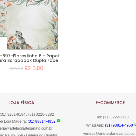
-697-Florestinha 6 - Papel
ara Scrapbook Dupla Face
R$ 3,80
R$ 5,60
Comprar
LOJA FÍSICA
E-COMMERCE
 (31) 3201-9184 / (31) 3226-3282
Tel: (31) 3222-3760
p Loja Madeira:
(31) 98814-4952
WhatsApp:
(31) 98814-4950
eria@artefacilartesanato.com.br
vendas@artefacilartesanato.co
ão Paulo, 656 - Galeria do Ouvidor