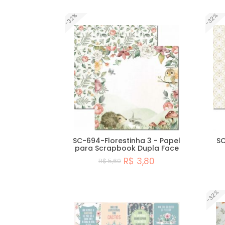
-32%
-32%
SC-694-Florestinha 3 - Papel
SC
para Scrapbook Dupla Face
R$ 3,80
R$ 5,60
Comprar
-32%