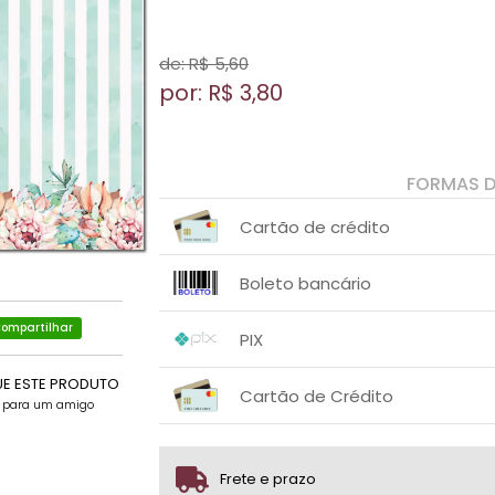
de: R$
5,60
por: R$
3,80
FORMAS 
Cartão de crédito
1x sem juros de R$ 3,80
.
.
.
.
Boleto bancário
.
.
1x sem juros de R$ 3,80
.
.
ompartilhar
.
.
PIX
.
.
1x sem juros de R$ 3,80
.
UE ESTE PRODUTO
.
.
.
Cartão de Crédito
.
.
e para um amigo
1x sem juros de R$ 3,80
.
.
.
.
.
.
Frete e prazo