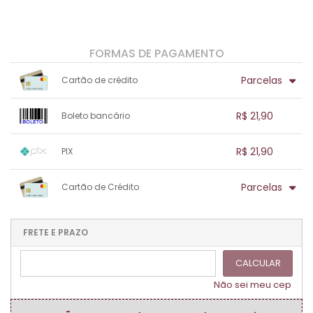
FORMAS DE PAGAMENTO
Parcelas
Cartão de crédito
1x sem juros de R$ 21,90
.
.
.
.
R$ 21,90
Boleto bancário
.
.
.
.
.
.
.
1x sem juros de R$ 21,90
.
.
.
.
R$ 21,90
PIX
.
.
.
.
.
.
.
1x sem juros de R$ 21,90
.
.
.
.
Parcelas
Cartão de Crédito
.
.
.
.
.
.
.
1x sem juros de R$ 21,90
.
.
.
.
.
.
.
.
.
.
FRETE E PRAZO
.
CALCULAR
Não sei meu cep