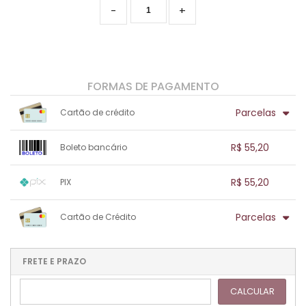
-
+
FORMAS DE PAGAMENTO
Parcelas
Cartão de crédito
1x sem juros de R$ 55,20
.
.
.
.
R$ 55,20
Boleto bancário
.
.
.
.
.
.
.
1x sem juros de R$ 55,20
.
.
.
.
R$ 55,20
PIX
.
.
.
.
.
.
.
1x sem juros de R$ 55,20
.
.
.
.
Parcelas
Cartão de Crédito
.
.
.
.
.
.
.
1x sem juros de R$ 55,20
.
.
.
.
.
.
.
.
.
.
FRETE E PRAZO
.
CALCULAR