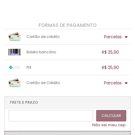
FORMAS DE PAGAMENTO
Parcelas
Cartão de crédito
1x sem juros de R$ 25,90
.
.
.
.
R$ 25,90
Boleto bancário
.
.
.
.
.
.
.
1x sem juros de R$ 25,90
.
.
.
.
R$ 25,90
PIX
.
.
.
.
.
.
.
1x sem juros de R$ 25,90
.
.
.
.
Parcelas
Cartão de Crédito
.
.
.
.
.
.
.
1x sem juros de R$ 25,90
.
.
.
.
.
.
.
.
.
.
FRETE E PRAZO
.
CALCULAR
Não sei meu cep