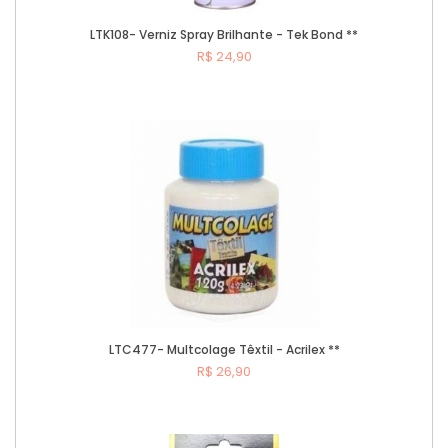
LTK108- Verniz Spray Brilhante - Tek Bond **
R$ 24,90
Comprar
LTC477- Multcolage Têxtil - Acrilex **
R$ 26,90
Comprar