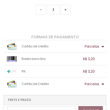
-
+
FORMAS DE PAGAMENTO
Parcelas
Cartão de crédito
1x sem juros de R$ 3,20
.
.
.
.
R$ 3,20
Boleto bancário
.
.
.
.
.
.
.
1x sem juros de R$ 3,20
.
.
.
.
R$ 3,20
PIX
.
.
.
.
.
.
.
1x sem juros de R$ 3,20
.
.
.
.
Parcelas
Cartão de Crédito
.
.
.
.
.
.
.
1x sem juros de R$ 3,20
.
.
.
.
.
.
.
.
.
.
FRETE E PRAZO
.