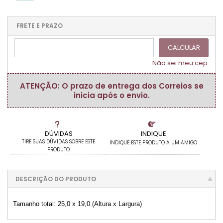
.
.
.
1x sem juros de R$ 25,80
.
.
.
.
.
.
.
.
.
.
FRETE E PRAZO
.
CALCULAR
Não sei meu cep
ATENÇÃO: O prazo de entrega dos Correios se
inicia após o envio.
DÚVIDAS
INDIQUE
TIRE SUAS DÚVIDAS SOBRE ESTE
INDIQUE ESTE PRODUTO A UM AMIGO
PRODUTO
DESCRIÇÃO DO PRODUTO
Tamanho total: 25,0 x 19,0 (Altura x Largura)