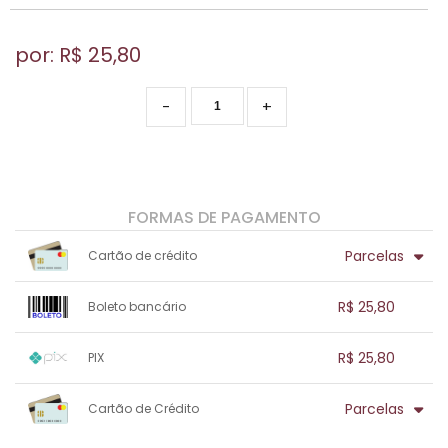
por: R$
25,80
-
+
FORMAS DE PAGAMENTO
Parcelas
Cartão de crédito
1x sem juros de R$ 25,80
.
.
.
.
R$ 25,80
Boleto bancário
.
.
.
.
.
.
.
1x sem juros de R$ 25,80
.
.
.
.
R$ 25,80
PIX
.
.
.
.
.
.
.
1x sem juros de R$ 25,80
.
.
.
.
Parcelas
Cartão de Crédito
.
.
.
.
.
.
.
1x sem juros de R$ 25,80
.