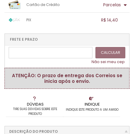
1x sem juros de R$ 14,40
.
.
.
.
Parcelas
Cartão de Crédito
.
.
.
.
.
.
.
1x sem juros de R$ 14,40
.
.
.
.
R$ 14,40
PIX
.
.
.
.
.
.
.
1x sem juros de R$ 14,40
.
.
.
.
.
.
.
.
.
.
FRETE E PRAZO
.
CALCULAR
Não sei meu cep
ATENÇÃO: O prazo de entrega dos Correios se
inicia após o envio.
DÚVIDAS
INDIQUE
TIRE SUAS DÚVIDAS SOBRE ESTE
INDIQUE ESTE PRODUTO A UM AMIGO
PRODUTO
DESCRIÇÃO DO PRODUTO