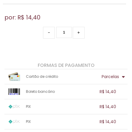
por: R$
14,40
-
+
FORMAS DE PAGAMENTO
Parcelas
Cartão de crédito
1x sem juros de R$ 14,40
.
.
.
.
R$ 14,40
Boleto bancário
.
.
.
.
.
.
.
1x sem juros de R$ 14,40
.
.
.
.
R$ 14,40
PIX
.
.
.
.
.
.
.
1x sem juros de R$ 14,40
.
.
.
.
R$ 14,40
PIX
.
.
.
.
.
.
.