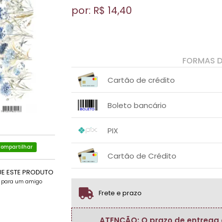
por: R$
14,40
FORMAS 
Cartão de crédito
1x sem juros de R$ 14,40
.
.
.
.
Boleto bancário
.
.
1x sem juros de R$ 14,40
.
.
.
.
PIX
.
.
ompartilhar
1x sem juros de R$ 14,40
.
.
.
.
Cartão de Crédito
.
.
UE ESTE PRODUTO
1x sem juros de R$ 14,40
.
.
.
.
.
e para um amigo
.
Frete e prazo
ATENÇÃO: O prazo de entrega do