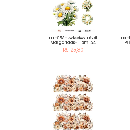
DX-058- Adesivo Têxtil
DX-1
Margaridas- Tam. A4
Pr
R$ 25,80
Comprar