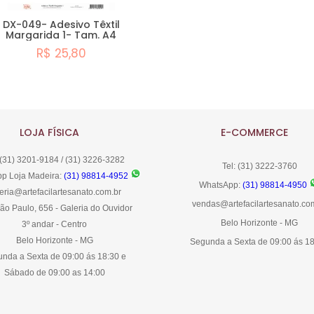
DX-049- Adesivo Têxtil
Margarida 1- Tam. A4
R$ 25,80
Comprar
LOJA FÍSICA
E-COMMERCE
 (31) 3201-9184 / (31) 3226-3282
Tel: (31) 3222-3760
p Loja Madeira:
(31) 98814-4952
WhatsApp:
(31) 98814-4950
eria@artefacilartesanato.com.br
vendas@artefacilartesanato.co
ão Paulo, 656 - Galeria do Ouvidor
Belo Horizonte - MG
3º andar - Centro
Belo Horizonte - MG
Segunda a Sexta de 09:00 ás 1
nda a Sexta de 09:00 ás 18:30 e
Sábado de 09:00 as 14:00