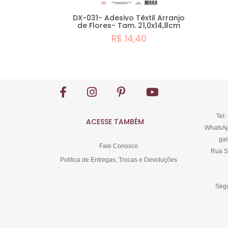
DX-031- Adesivo Têxtil Arranjo
de Flores- Tam. 21,0x14,8cm
R$ 14,40
Comprar
Tel:
ACESSE TAMBÉM
WhatsAp
gal
Fale Conosco
Rua S
Politica de Entregas, Trocas e Devoluções
Segu