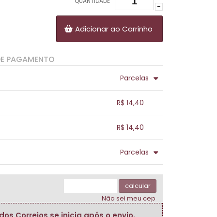
QUANTIDADE
-
Adicionar ao Carrinho
DE PAGAMENTO
Parcelas
.
.
.
.
R$ 14,40
.
.
.
.
.
R$ 14,40
.
.
.
.
.
Parcelas
.
.
.
.
.
.
calcular
Não sei meu cep
s Correios se inicia após o envio.