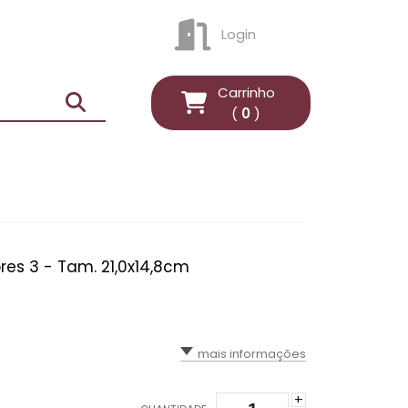
Login
ENTRAR
Carrinho
(
0
)
ores 3 - Tam. 21,0x14,8cm
mais informações
+