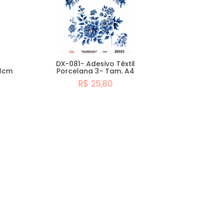
DX-081- Adesivo Têxtil
,8cm
Porcelana 3- Tam. A4
R$ 25,80
Comprar