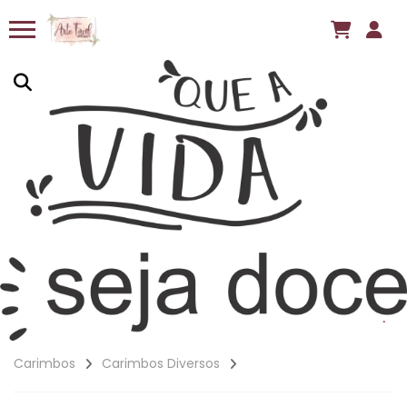
Carimbos
Carimbos Diversos