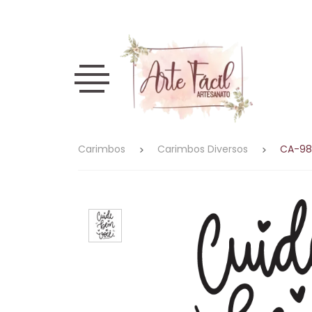
Peças
Tinta
Tags
Papéis
Adesivo
Stencil
Apliques
Carimbos
Auxiliares
em
Papéis
Acrílica
de
Diversos
Têxtil
Diversos
Diversos
Diversos
Gerais
Madeira
Stencil
Fosca
Cortiça
Tags
Papéis
Adesivo
Apliques
Diversos
Adesivos
Redondo
Carimbeiras
Pincéis
de
Caixas
Scrap
Transfer
MDF
Folha
Folhas
22x22
Kraft
Tags
Stencil
Apliques
Carimbos
de
Carimbos
Carimbos Diversos
CA-98
Stencil
de
de
Pallet
13,5x17
Cortiça
Natal
Ouro
Adesivos
Papel
Aplique
MDF
Stencil
Carimbos
e Foil
Apliques
de
Dia das
Flores
12x28
Páscoa
Seda
Mães
Carimbos
Papel
Stencil
Apliques
Toalha
Carimbos
Dia das
Perolado
15x15
Natal
Doilies
Mães
Stencil
Apliques
Auxiliares
Cards
18x23
Páscoa
Stencil
Tintas
25x25
Stencil
Tags
Alfabeto