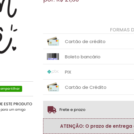
FORMAS 
Cartão de crédito
1x sem juros de R$ 21,60
.
.
.
.
Boleto bancário
.
.
1x sem juros de R$ 21,60
.
.
.
.
PIX
.
.
1x sem juros de R$ 21,60
.
.
.
.
Cartão de Crédito
.
.
ompartilhar
1x sem juros de R$ 21,60
.
.
.
.
.
UE ESTE PRODUTO
.
Frete e prazo
e para um amigo
ATENÇÃO: O prazo de entrega do