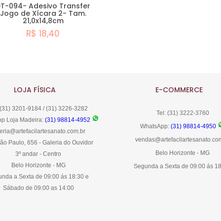
T-094- Adesivo Transfer
Jogo de Xícara 2- Tam.
21,0x14,8cm
R$ 18,40
Comprar
LOJA FÍSICA
E-COMMERCE
 (31) 3201-9184 / (31) 3226-3282
Tel: (31) 3222-3760
p Loja Madeira:
(31) 98814-4952
WhatsApp:
(31) 98814-4950
eria@artefacilartesanato.com.br
vendas@artefacilartesanato.co
ão Paulo, 656 - Galeria do Ouvidor
Belo Horizonte - MG
3º andar - Centro
Belo Horizonte - MG
Segunda a Sexta de 09:00 ás 1
nda a Sexta de 09:00 ás 18:30 e
Sábado de 09:00 as 14:00