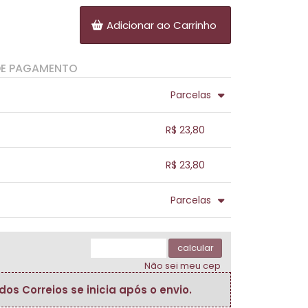
Adicionar ao Carrinho
DE PAGAMENTO
Parcelas
.
.
.
.
R$ 23,80
.
.
.
.
.
R$ 23,80
.
.
.
.
.
Parcelas
.
.
.
.
.
.
calcular
Não sei meu cep
s Correios se inicia após o envio.