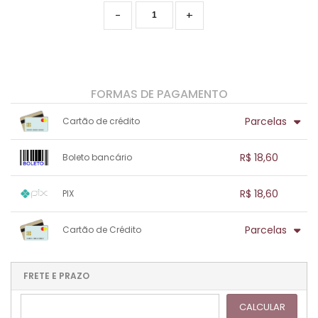
-
+
FORMAS DE PAGAMENTO
Parcelas
Cartão de crédito
1x sem juros de R$ 18,60
.
.
.
.
R$ 18,60
Boleto bancário
.
.
.
.
.
.
.
1x sem juros de R$ 18,60
.
.
.
.
R$ 18,60
PIX
.
.
.
.
.
.
.
1x sem juros de R$ 18,60
.
.
.
.
Parcelas
Cartão de Crédito
.
.
.
.
.
.
.
1x sem juros de R$ 18,60
.
.
.
.
.
.
.
.
.
.
FRETE E PRAZO
.
CALCULAR