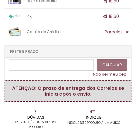
.
R$ 18,60
Boleto bancário
.
.
.
.
.
.
.
1x sem juros de R$ 18,60
.
.
.
.
R$ 18,60
PIX
.
.
.
.
.
.
.
1x sem juros de R$ 18,60
.
.
.
.
Parcelas
Cartão de Crédito
.
.
.
.
.
.
.
1x sem juros de R$ 18,60
.
.
.
.
.
.
.
.
.
.
FRETE E PRAZO
.
CALCULAR
Não sei meu cep
ATENÇÃO: O prazo de entrega dos Correios se
inicia após o envio.
DÚVIDAS
INDIQUE
TIRE SUAS DÚVIDAS SOBRE ESTE
INDIQUE ESTE PRODUTO A UM AMIGO
PRODUTO