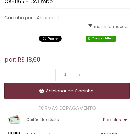
CA-865 - Carimbo
Carimbo para Artesanato
mais informações
Compartilhar
por: R$
18,60
-
+
Adicionar ao Carrinho
FORMAS DE PAGAMENTO
Parcelas
Cartão de crédito
1x sem juros de R$ 18,60
.
.
.