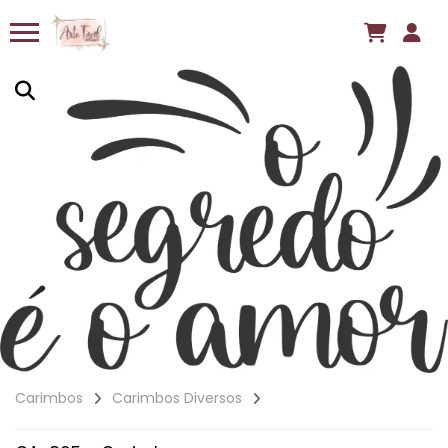
Carimbos
Carimbos Diversos