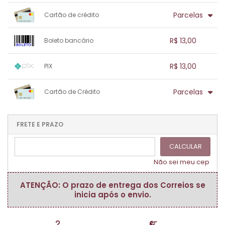
Parcelas
Cartão de crédito
1x sem juros de R$ 13,00
.
.
.
.
R$ 13,00
Boleto bancário
.
.
.
.
.
.
.
1x sem juros de R$ 13,00
.
.
.
.
R$ 13,00
PIX
.
.
.
.
.
.
.
1x sem juros de R$ 13,00
.
.
.
.
Parcelas
Cartão de Crédito
.
.
.
.
.
.
.
1x sem juros de R$ 13,00
.
.
.
.
.
.
.
.
.
.
FRETE E PRAZO
.
CALCULAR
Não sei meu cep
ATENÇÃO: O prazo de entrega dos Correios se
inicia após o envio.