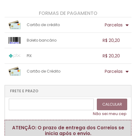
FORMAS DE PAGAMENTO
Parcelas
Cartão de crédito
1x sem juros de R$ 20,20
.
.
.
.
R$ 20,20
Boleto bancário
.
.
.
.
.
.
.
1x sem juros de R$ 20,20
.
.
.
.
R$ 20,20
PIX
.
.
.
.
.
.
.
1x sem juros de R$ 20,20
.
.
.
.
Parcelas
Cartão de Crédito
.
.
.
.
.
.
.
1x sem juros de R$ 20,20
.
.
.
.
.
.
.
.
.
.
FRETE E PRAZO
.
CALCULAR
Não sei meu cep
ATENÇÃO: O prazo de entrega dos Correios se
inicia após o envio.