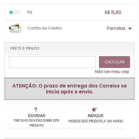
.
.
.
1x sem juros de R$ 15,80
.
.
.
.
R$ 15,80
PIX
.
.
.
.
.
.
.
1x sem juros de R$ 15,80
.
.
.
.
Parcelas
Cartão de Crédito
.
.
.
.
.
.
.
1x sem juros de R$ 15,80
.
.
.
.
.
.
.
.
.
.
FRETE E PRAZO
.
CALCULAR
Não sei meu cep
ATENÇÃO: O prazo de entrega dos Correios se
inicia após o envio.
DÚVIDAS
INDIQUE
TIRE SUAS DÚVIDAS SOBRE ESTE
INDIQUE ESTE PRODUTO A UM AMIGO
PRODUTO