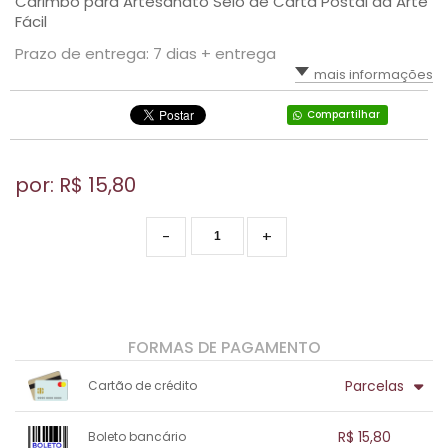
Carimbo para Artesanato Selo de Carta Postal da Arte
Fácil
Prazo de entrega: 7 dias + entrega
mais informações
Compartilhar
por: R$
15,80
-
+
FORMAS DE PAGAMENTO
Parcelas
Cartão de crédito
1x sem juros de R$ 15,80
.
.
.
.
R$ 15,80
Boleto bancário
.
.
.
.