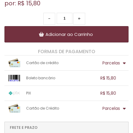
por: R$
15,80
-
+
Adicionar ao Carrinho
FORMAS DE PAGAMENTO
Parcelas
Cartão de crédito
1x sem juros de R$ 15,80
.
.
.
.
R$ 15,80
Boleto bancário
.
.
.
.
.
.
.
1x sem juros de R$ 15,80
.
.
.
.
R$ 15,80
PIX
.
.
.
.
.
.
.
1x sem juros de R$ 15,80
.
.
.
.
Parcelas
Cartão de Crédito
.
.
.
.
.
.
.
1x sem juros de R$ 15,80
.
.
.
.
.
.
.
.
.
.
FRETE E PRAZO
.