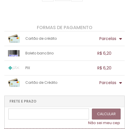
FORMAS DE PAGAMENTO
Parcelas
Cartão de crédito
1x sem juros de R$ 6,20
.
.
.
.
R$ 6,20
Boleto bancário
.
.
.
.
.
.
.
1x sem juros de R$ 6,20
.
.
.
.
R$ 6,20
PIX
.
.
.
.
.
.
.
1x sem juros de R$ 6,20
.
.
.
.
Parcelas
Cartão de Crédito
.
.
.
.
.
.
.
1x sem juros de R$ 6,20
.
.
.
.
.
.
.
.
.
.
FRETE E PRAZO
.
CALCULAR
Não sei meu cep