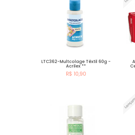
Stencil
Acessórios
Natal
Stencil
Dia
Promoções
das
Mães
Stencil
Lançamentos
Páscoa
LTC362-Multcolage Têxtil 60g -
A
Acrilex **
Ce
R$ 10,90
Comprar
Lançam