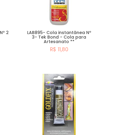
Nº 2
LAB895- Cola instantânea Nº
3- Tek Bond - Cola para
Artesanato **
R$ 11,80
Comprar