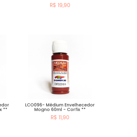
R$ 19,90
Comprar
edor
LCO096- Médium Envelhecedor
x **
Mogno 60ml - Corfix **
R$ 11,90
Comprar