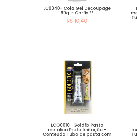
LC0040- Cola Gel Decoupage
60g. - Corfix **
me
Tu
R$ 10,40
Esgotado
LCO0010- Goldfix Pasta
metálica Prata Imitação -
me
Conteudo Tubo de pasta com
Tu