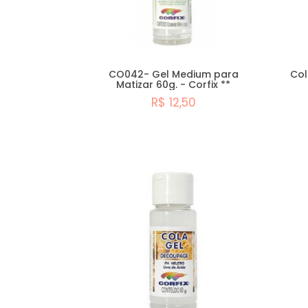
CO042- Gel Medium para
Col
Matizar 60g. - Corfix **
R$ 12,50
Esgotado