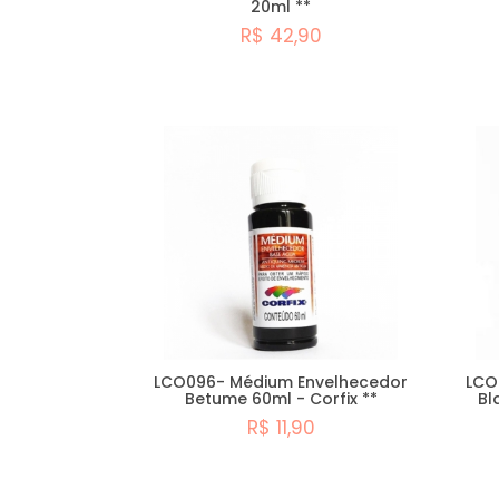
20ml **
R$ 42,90
Esgotado
LCO096- Médium Envelhecedor
LCO
Betume 60ml - Corfix **
Bl
R$ 11,90
Comprar