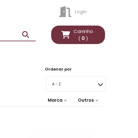
Login
ENTRAR
Carrinho
(
0
)
Ordenar por
A - Z
Marca
MAIS RELEVANTES
Outros
Lançamentos
MAIS VENDIDOS
MENOR PREÇO