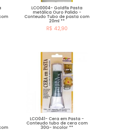
a
LCO0004- Goldfix Pasta
metálica Ouro Palido -
 com
Conteudo Tubo de pasta com
20ml **
R$ 42,90
Comprar
LCO041- Cera em Pasta -
Conteudo tubo de cera com
 com
30G- Incolor **