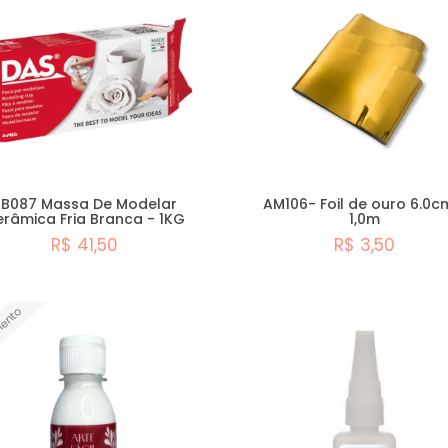
B087 Massa De Modelar
AM106- Foil de ouro 6.0c
râmica Fria Branca - 1KG
1,0m
R$ 41,50
R$ 3,50
Comprar
Comprar
ento